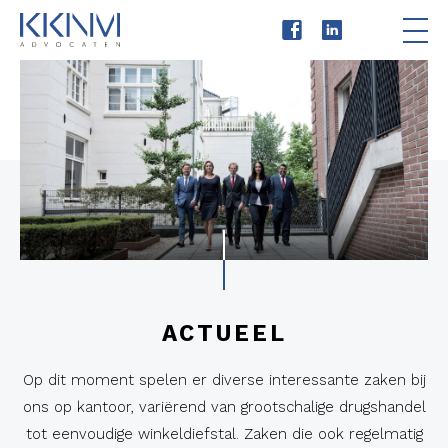
Skip
Home
to
content
Advocaten
Expertises
Kosten
Actueel
Vacatures
ACTUEEL
Contact
Op dit moment spelen er diverse interessante zaken bij
ons op kantoor, variërend van grootschalige drugshandel
tot eenvoudige winkeldiefstal. Zaken die ook regelmatig