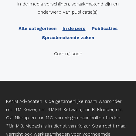
in de media verschijnen, spraakmakend zijn en
onderwerp van publicatie(s).
Alle categorieën
In de pers
Publicaties
Spraakmakende zaken
Coming soon
KKNM Advocaten is de gezamenlijke naam waaronder
mr. J.M. Keizer, mr. R.M.F.R. Ketwaru, mr. B. Klunder, mr.
C.J. Nierop en mr. M.C. van Megen naar buiten treden.
*Mr. M.B. Mobach is in dienst van Keizer Strafrecht maar
verricht ook werkzaamheden voor voornoemde